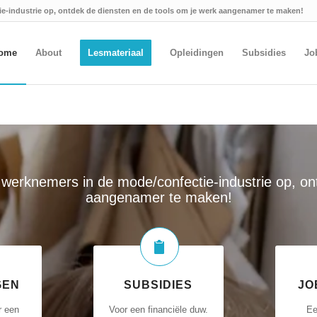
ie-industrie op, ontdek de diensten en de tools om je werk aangenamer te maken!
ome
About
Lesmateriaal
Opleidingen
Subsidies
Jo
e werknemers in de mode/confectie-industrie op, on
aangenamer te maken!
GEN
SUBSIDIES
JO
r een
Voor een financiële duw.
Ee