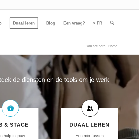
b
Duaal leren
Blog
Een vraag?
> FR
You are here:
Home
tdek de diensten en de tools om je werk
B & STAGE
DUAAL LEREN
n hulp in jouw
Een mix tussen