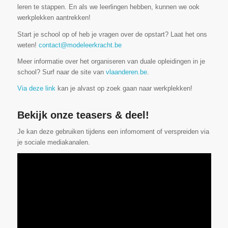
leren te stappen. En als we leerlingen hebben, kunnen we ook
werkplekken aantrekken!
Start je school op of heb je vragen over de opstart? Laat het ons
weten!
contact@modeleerkracht.be
Meer informatie over het organiseren van duale opleidingen in je
school? Surf naar de site van
vlaanderen.be
.
Via deze link
kan je alvast op zoek gaan naar werkplekken!
Bekijk onze teasers & deel!
Je kan deze gebruiken tijdens een infomoment of verspreiden via
je sociale mediakanalen.