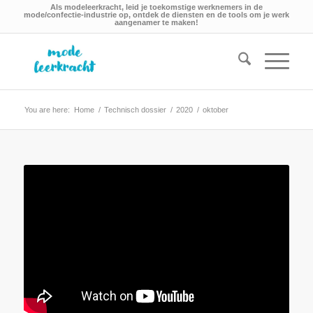
Als modeleerkracht, leid je toekomstige werknemers in de
mode/confectie-industrie op, ontdek de diensten en de tools om je werk
aangenamer te maken!
You are here:
Home
/
Technisch dossier
/
2020
/
oktober